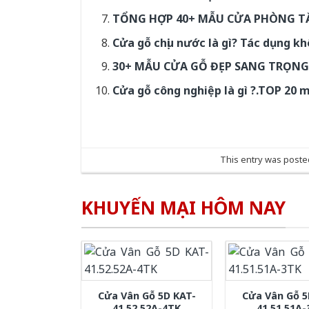
TỔNG HỢP 40+ MẪU CỬA PHÒNG T
Cửa gỗ chịu nước là gì? Tác dụng k
30+ MẪU CỬA GỖ ĐẸP SANG TRỌN
Cửa gỗ công nghiệp là gì ?.TOP 20 
This entry was poste
KHUYẾN MẠI HÔM NAY
Cửa Vân Gỗ 5D KAT-
Cửa Vân Gỗ 5
41.52.52A-4TK
41.51.51A