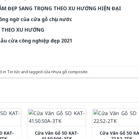
ẮM ĐẸP SANG TRỌNG THEO XU HƯỚNG HIỆN ĐẠI
hông ngờ của cửa gỗ chịu nước
G THEO XU HƯỚNG
mẫu cửa công nghiệp đẹp 2021
d in
Tin tức
and tagged
cửa nhựa gỗ composite
.
D KAT-
Cửa Vân Gỗ 5D KAT-
Cửa Vân Gỗ 5D KA
-3TK
41.50.50A-3TK
22.52-2TK