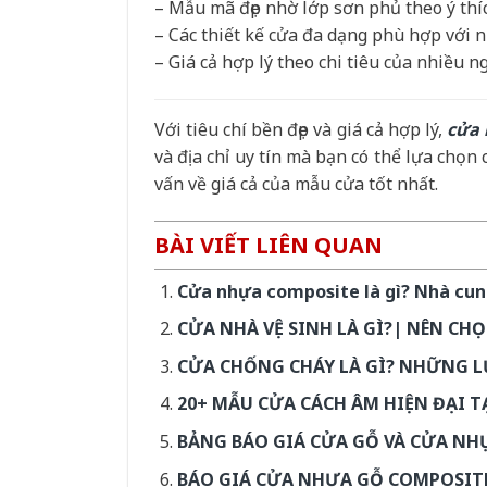
– Mẫu mã đẹp nhờ lớp sơn phủ theo ý th
– Các thiết kế cửa đa dạng phù hợp với n
– Giá cả hợp lý theo chi tiêu của nhiều n
Với tiêu chí bền đẹp và giá cả hợp lý,
cửa 
và địa chỉ uy tín mà bạn có thể lựa chọn
vấn về giá cả của mẫu cửa tốt nhất.
BÀI VIẾT LIÊN QUAN
Cửa nhựa composite là gì? Nhà cu
CỬA NHÀ VỆ SINH LÀ GÌ?| NÊN CH
CỬA CHỐNG CHÁY LÀ GÌ? NHỮNG L
20+ MẪU CỬA CÁCH ÂM HIỆN ĐẠI 
BẢNG BÁO GIÁ CỬA GỖ VÀ CỬA NH
BÁO GIÁ CỬA NHỰA GỖ COMPOSIT