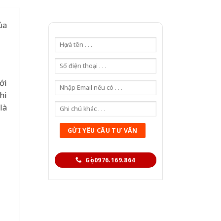
ủa
ới
hi
là
Gọi 0976.169.864