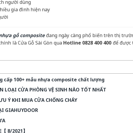
ích người dùng
hiều gia đình hiện nay
gười
nhựa gỗ composite
đang ngày càng phổ biến trên thị trườ
 chính là Cửa Gỗ Sài Gòn qua
Hotline 0828 400 400
để được 
ng cấp 100+ mẫu nhựa composite chất lượng
ỌN LOẠI CỬA PHÒNG VỆ SINH NÀO TỐT NHẤT
ƯU Ý KHI MUA CỬA CHỐNG CHÁY
TẠI GIAHUYDOOR
ỰA
E【 8/2021】