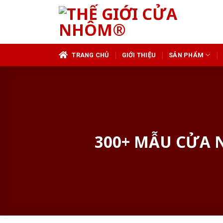
Skip
to
content
TRANG CHỦ
GIỚI THIỆU
SẢN PHẨM
300+ MẪU CỬA 