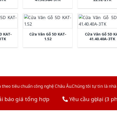
D KAT-
Cửa Vân Gỗ 5D KAT-
Cửa Vân Gỗ 5D K
-1TK
1.52
41.40.40A-3TK
theo tiêu chuẩn công nghệ Châu Âu.Chúng tôi tự tin là nhà 
i báo giá tổng hợp
Yêu cầu gọi lại (3 p