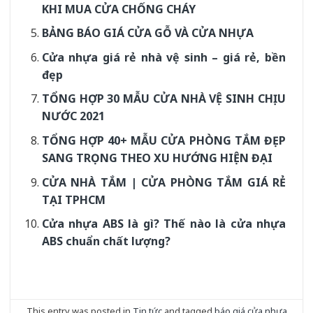
KHI MUA CỬA CHỐNG CHÁY
BẢNG BÁO GIÁ CỬA GỖ VÀ CỬA NHỰA
Cửa nhựa giá rẻ nhà vệ sinh – giá rẻ, bền
đẹp
TỔNG HỢP 30 MẪU CỬA NHÀ VỆ SINH CHỊU
NƯỚC 2021
TỔNG HỢP 40+ MẪU CỬA PHÒNG TẮM ĐẸP
SANG TRỌNG THEO XU HƯỚNG HIỆN ĐẠI
CỬA NHÀ TẮM | CỬA PHÒNG TẮM GIÁ RẺ
TẠI TPHCM
Cửa nhựa ABS là gì? Thế nào là cửa nhựa
ABS chuẩn chất lượng?
This entry was posted in
Tin tức
and tagged
báo giá cửa nhựa