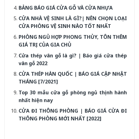
BẢNG BÁO GIÁ CỬA GỖ VÀ CỬA NHỰA
CỬA NHÀ VỆ SINH LÀ GÌ?| NÊN CHỌN LOẠI
CỬA PHÒNG VỆ SINH NÀO TỐT NHẤT
PHÒNG NGỦ HỢP PHONG THỦY, TÔN THÊM
GIÁ TRỊ CỦA GIA CHỦ
Cửa thép vân gỗ là gì? | Báo giá cửa thép
vân gỗ 2022
CỬA THÉP HÀN QUỐC | BÁO GIÁ CẬP NHẬT
THÁNG [7/2021]
Top 30 mẫu cửa gỗ phòng ngủ thịnh hành
nhất hiện nay
CỬA ĐI THÔNG PHÒNG | BÁO GIÁ CỬA ĐI
THÔNG PHÒNG MỚI NHẤT [2022]