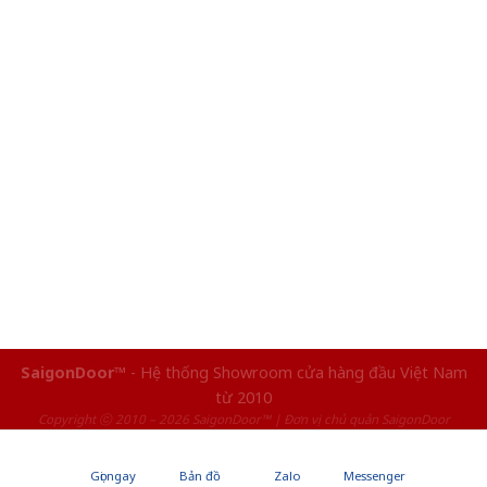
SaigonDoor™
- Hệ thống Showroom cửa hàng đầu Việt Nam
từ 2010
Copyright ⓒ 2010 – 2026 SaigonDoor™ | Đơn vị chủ quản SaigonDoor
Gọi ngay
Bản đồ
Zalo
Messenger