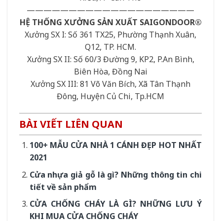
————————————————————
HỆ THỐNG XƯỞNG SẢN XUẤT SAIGONDOOR®
Xưởng SX I: Số 361 TX25, Phường Thạnh Xuân,
Q12, TP. HCM.
Xưởng SX II: Số 60/3 Đường 9, KP2, P.An Bình,
Biên Hòa, Đồng Nai
Xưởng SX III: 81 Võ Văn Bích, Xã Tân Thạnh
Đông, Huyện Củ Chi, Tp.HCM
BÀI VIẾT LIÊN QUAN
100+ MẪU CỬA NHÀ 1 CÁNH ĐẸP HOT NHẤT
2021
Cửa nhựa giả gỗ là gì? Những thông tin chi
tiết về sản phẩm
CỬA CHỐNG CHÁY LÀ GÌ? NHỮNG LƯU Ý
KHI MUA CỬA CHỐNG CHÁY