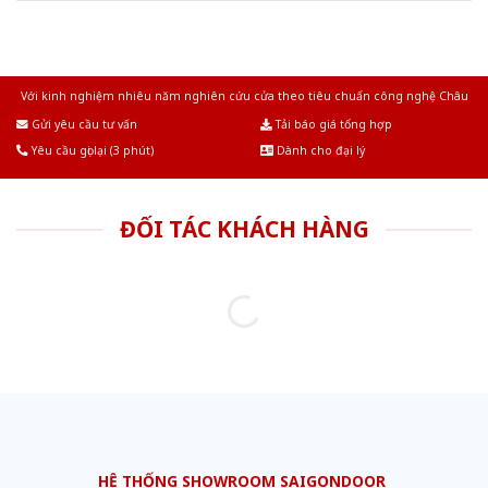
Với kinh nghiệm nhiêu năm nghiên cứu cửa theo tiêu chuẩn công nghệ Châu
Âu.Chúng tôi tự tin là nhà sản xuất & cung cấp hàng đầu tại Việt Nam!
Gửi yêu cầu tư vấn
Tải báo giá tổng hợp
Yêu cầu gọi lại (3 phút)
Dành cho đại lý
ĐỐI TÁC KHÁCH HÀNG
HỆ THỐNG SHOWROOM SAIGONDOOR