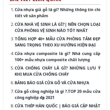
Cửa nhựa giả gỗ là gì? Những thông tin chi
tiết về sản phẩm
CỬA NHÀ VỆ SINH LÀ GÌ?| NÊN CHỌN LOẠI
CỬA PHÒNG VỆ SINH NÀO TỐT NHẤT
TỔNG HỢP 40+ MẪU CỬA PHÒNG TẮM ĐẸP
SANG TRỌNG THEO XU HƯỚNG HIỆN ĐẠI
Cửa nhựa composite là gì? Nhà cung cấp
100+ mẫu nhựa composite chất lượng
CỬA CHỐNG CHÁY LÀ GÌ? NHỮNG LƯU Ý
KHI MUA CỬA CHỐNG CHÁY
BẢNG BÁO GIÁ CỬA GỖ VÀ CỬA NHỰA
Cửa gỗ công nghiệp là gì ?.TOP 20 mẫu cửa
công nghiệp đẹp 2021
CỬA THÉP HÀN QUỐC | BÁO GIÁ CẬP NHẬT