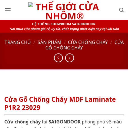
Skip
to
content
HỆ THỐNG SHOWROOM SAIGONDOOR
Nơi mua cửa nhôm giá rẻ, uy tín, chất lượng nhất hiện nay tại Sài Gòn
TRANG CHỦ
/
SẢN PHẨM
/
CỬA CHỐNG CHÁY
/
CỬA
GỖ CHỐNG CHÁY
Cửa Gỗ Chống Cháy MDF Laminate
P1R2 23029
Cửa chống cháy
tại
SAIGONDOOR
phong phú về màu