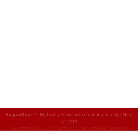
SaigonDoor™
- Hệ thống Showroom cửa hàng đầu Việt Nam
từ 2010
Copyright ⓒ 2010 – 2026 SaigonDoor™ | Đơn vị chủ quản SaigonDoor