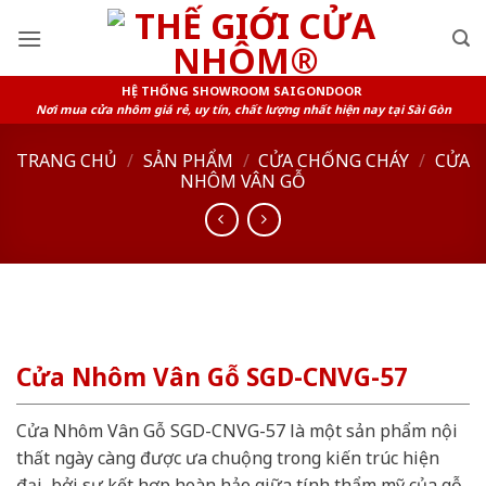
Skip
to
content
HỆ THỐNG SHOWROOM SAIGONDOOR
Nơi mua cửa nhôm giá rẻ, uy tín, chất lượng nhất hiện nay tại Sài Gòn
TRANG CHỦ
/
SẢN PHẨM
/
CỬA CHỐNG CHÁY
/
CỬA
NHÔM VÂN GỖ
Cửa Nhôm Vân Gỗ SGD-CNVG-57
Cửa Nhôm Vân Gỗ SGD-CNVG-57 là một sản phẩm nội
thất ngày càng được ưa chuộng trong kiến trúc hiện
đại, bởi sự kết hợp hoàn hảo giữa tính thẩm mỹ của gỗ