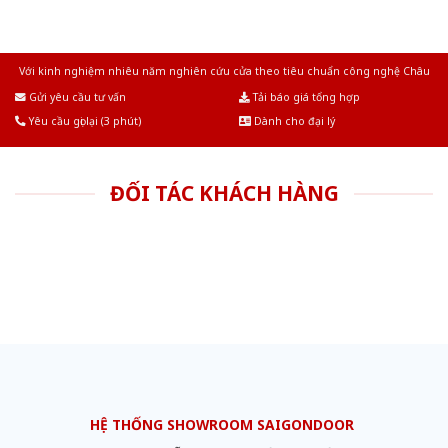
Với kinh nghiệm nhiêu năm nghiên cứu cửa theo tiêu chuẩn công nghệ Châu
Âu.Chúng tôi tự tin là nhà sản xuất & cung cấp hàng đầu tại Việt Nam!
Gửi yêu cầu tư vấn
Tải báo giá tổng hợp
Yêu cầu gọi lại (3 phút)
Dành cho đại lý
ĐỐI TÁC KHÁCH HÀNG
HỆ THỐNG SHOWROOM SAIGONDOOR