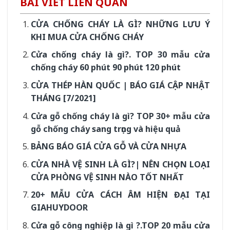
BÀI VIẾT LIÊN QUAN
CỬA CHỐNG CHÁY LÀ GÌ? NHỮNG LƯU Ý
KHI MUA CỬA CHỐNG CHÁY
Cửa chống cháy là gì?. TOP 30 mẫu cửa
chống cháy 60 phút 90 phút 120 phút
CỬA THÉP HÀN QUỐC | BÁO GIÁ CẬP NHẬT
THÁNG [7/2021]
Cửa gỗ chống cháy là gì? TOP 30+ mẫu cửa
gỗ chống cháy sang trọng và hiệu quả
BẢNG BÁO GIÁ CỬA GỖ VÀ CỬA NHỰA
CỬA NHÀ VỆ SINH LÀ GÌ?| NÊN CHỌN LOẠI
CỬA PHÒNG VỆ SINH NÀO TỐT NHẤT
20+ MẪU CỬA CÁCH ÂM HIỆN ĐẠI TẠI
GIAHUYDOOR
Cửa gỗ công nghiệp là gì ?.TOP 20 mẫu cửa