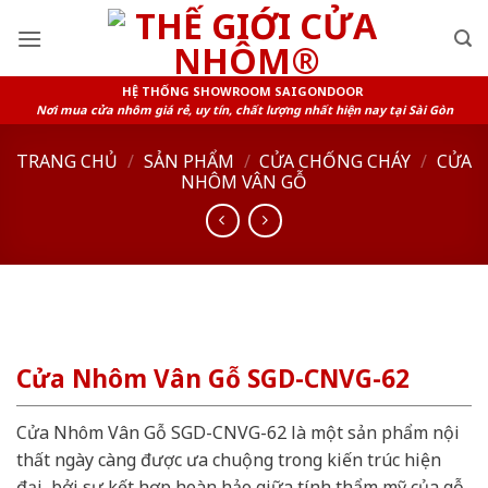
Skip
to
content
HỆ THỐNG SHOWROOM SAIGONDOOR
Nơi mua cửa nhôm giá rẻ, uy tín, chất lượng nhất hiện nay tại Sài Gòn
TRANG CHỦ
/
SẢN PHẨM
/
CỬA CHỐNG CHÁY
/
CỬA
NHÔM VÂN GỖ
Cửa Nhôm Vân Gỗ SGD-CNVG-62
Cửa Nhôm Vân Gỗ SGD-CNVG-62 là một sản phẩm nội
thất ngày càng được ưa chuộng trong kiến trúc hiện
đại, bởi sự kết hợp hoàn hảo giữa tính thẩm mỹ của gỗ