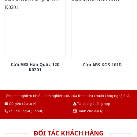
Cửa ABS Hàn Quốc 120
Cửa ABS KOS 101D
K0201
Với kinh nghiệm nhiêu năm nghiên cứu cửa theo tiêu chuẩn công nghệ Châu
Âu.Chúng tôi tự tin là nhà sản xuất & cung cấp hàng đầu tại Việt Nam!
Gửi yêu cầu tư vấn
Tải báo giá tổng hợp
Yêu cầu gọi lại (3 phút)
Dành cho đại lý
ĐỐI TÁC KHÁCH HÀNG