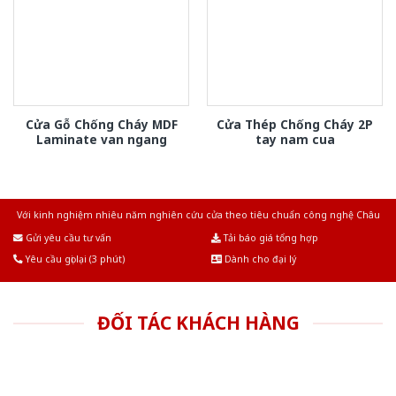
Cửa Gỗ Chống Cháy MDF
Cửa Thép Chống Cháy 2P
Laminate van ngang
tay nam cua
Với kinh nghiệm nhiêu năm nghiên cứu cửa theo tiêu chuẩn công nghệ Châu
Âu.Chúng tôi tự tin là nhà sản xuất & cung cấp hàng đầu tại Việt Nam!
Gửi yêu cầu tư vấn
Tải báo giá tổng hợp
Yêu cầu gọi lại (3 phút)
Dành cho đại lý
ĐỐI TÁC KHÁCH HÀNG