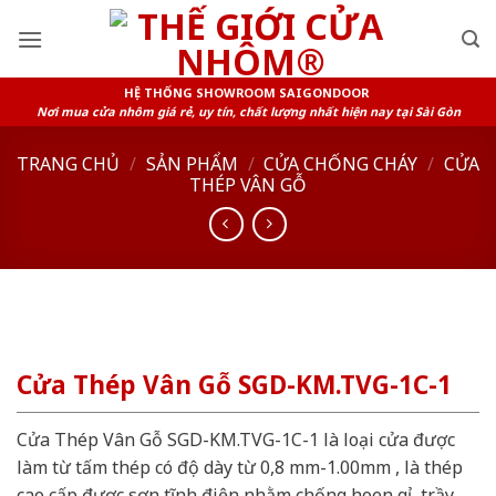
Skip
to
content
HỆ THỐNG SHOWROOM SAIGONDOOR
Nơi mua cửa nhôm giá rẻ, uy tín, chất lượng nhất hiện nay tại Sài Gòn
TRANG CHỦ
/
SẢN PHẨM
/
CỬA CHỐNG CHÁY
/
CỬA
THÉP VÂN GỖ
Cửa Thép Vân Gỗ SGD-KM.TVG-1C-1
Cửa Thép Vân Gỗ SGD-KM.TVG-1C-1 là loại cửa được
làm từ tấm thép có độ dày từ 0,8 mm-1.00mm , là thép
cao cấp được sơn tĩnh điện nhằm chống hoen gỉ, trầy